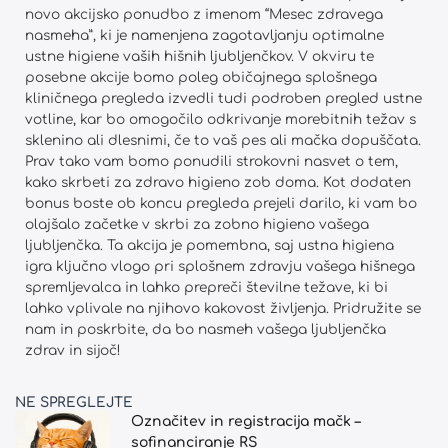
novo akcijsko ponudbo z imenom “Mesec zdravega
nasmeha”, ki je namenjena zagotavljanju optimalne
ustne higiene vaših hišnih ljubljenčkov. V okviru te
posebne akcije bomo poleg običajnega splošnega
kliničnega pregleda izvedli tudi podroben pregled ustne
votline, kar bo omogočilo odkrivanje morebitnih težav s
sklenino ali dlesnimi, če to vaš pes ali mačka dopuščata.
Prav tako vam bomo ponudili strokovni nasvet o tem,
kako skrbeti za zdravo higieno zob doma. Kot dodaten
bonus boste ob koncu pregleda prejeli darilo, ki vam bo
olajšalo začetke v skrbi za zobno higieno vašega
ljubljenčka. Ta akcija je pomembna, saj ustna higiena
igra ključno vlogo pri splošnem zdravju vašega hišnega
spremljevalca in lahko prepreči številne težave, ki bi
lahko vplivale na njihovo kakovost življenja. Pridružite se
nam in poskrbite, da bo nasmeh vašega ljubljenčka
zdrav in sijoč!
NE SPREGLEJTE
Označitev in registracija mačk –
sofinanciranje RS