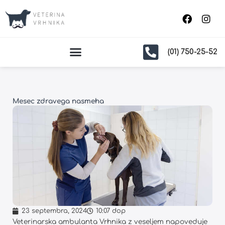
Skip
F
I
to
a
n
content
c
s
e
t
b
a
(01) 750-25-52
o
g
o
r
k
a
m
Mesec zdravega nasmeha
23 septembra, 2024
10:07 dop
Veterinarska ambulanta Vrhnika z veseljem napoveduje