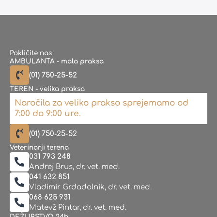
Pokličite nas
AMBULANTA - mala praksa
(01) 750-25-52
TEREN - velika praksa
Naročila za veliko prakso sprejemamo od
7:00 do 9:00 ure.
(01) 750-25-52
Veterinarji terena
031 793 248
Andrej Brus, dr. vet. med.
041 632 851
Vladimir Grdadolnik, dr. vet. med.
068 625 931
Matevž Pintar, dr. vet. med.
DEŽURSTVO 24h