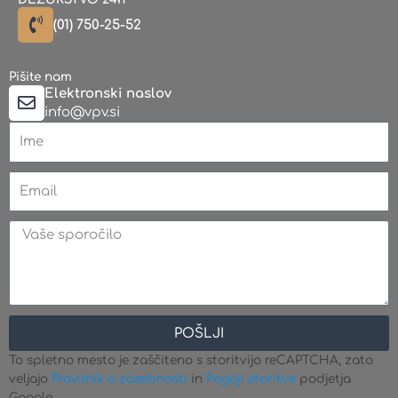
(01) 750-25-52
Pišite nam
Elektronski naslov
info@vpv.si
Name
Email
Message
POŠLJI
To spletno mesto je zaščiteno s storitvijo reCAPTCHA, zato
veljajo
Pravilnik o zasebnosti
in
Pogoji storitve
podjetja
Google.