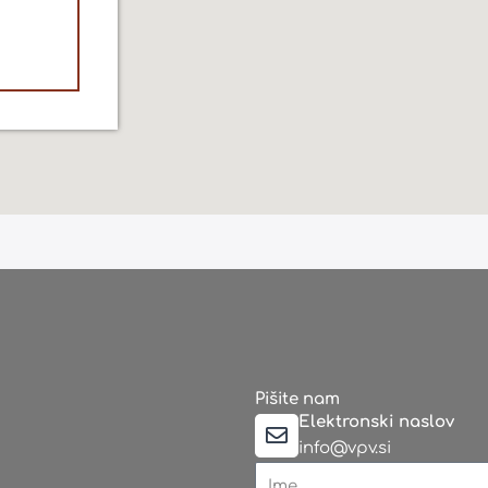
Pišite nam
Elektronski naslov
info@vpv.si
Name