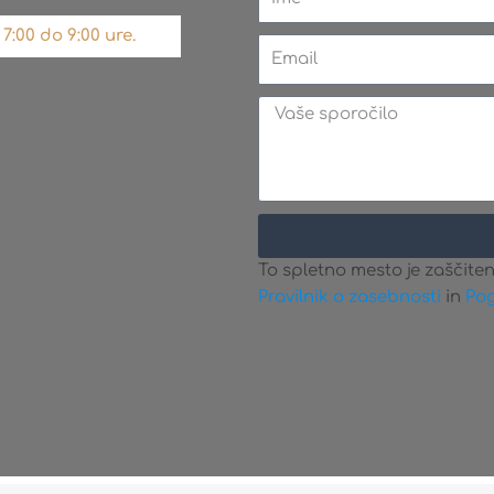
:00 do 9:00 ure.
Email
Message
To spletno mesto je zaščiten
Pravilnik o zasebnosti
in
Pog