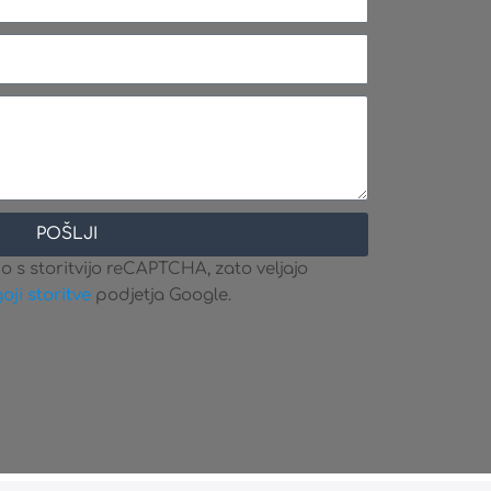
POŠLJI
o s storitvijo reCAPTCHA, zato veljajo
oji storitve
podjetja Google.