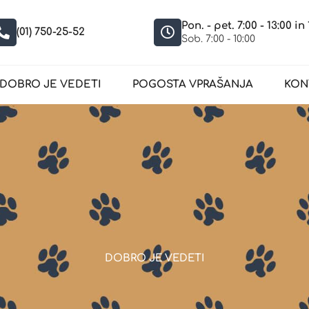
Pon. - pet. 7:00 - 13:00 in 
(01) 750-25-52
Sob. 7:00 - 10:00
DOBRO JE VEDETI
POGOSTA VPRAŠANJA
KON
DOBRO JE VEDETI