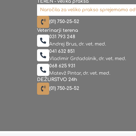
TEREN - velika praksa
Naročila za veliko prakso sprejemamo od 7
(01) 750-25-52
Veterinarji terena
031 793 248
Andrej Brus, dr. vet. med.
041 632 851
Vladimir Grdadolnik, dr. vet. med.
068 625 931
Matevž Pintar, dr. vet. med.
DEŽURSTVO 24h
(01) 750-25-52